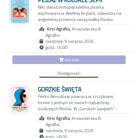
oczach zmieniam to, co wszyscy kochamy
Niki, dwudziestopięcioletnia pisarka
najbardziej: KINO”.
wychowana w Wielkiej Brytanii, odwiedza na
angielskiej prowincji swoją matkę Etsuko.
Pretekstem jest sprzedaż rodzinnego domu,
Kino Agrafka
, Krowoderska 8
ale za pozornie zwyczajnym spotkaniem kryje
Agrafka
się potrzeba zadania pytań, które przez lata
niedziela, 9 sierpnia 2026
pozostawały niewypowiedziane. Niki wie
godz. 16:00
niewiele o japońskiej przeszłości matki, o
powojennym Nagasaki, z którego Etsuko
kup bilet
wyjechała do Wielkiej Brytanii, ani o
okolicznościach, w jakich wraz z nią opuściła
Dostępność:
Japonię jej starsza córka Keiko. Wyznania
Etsuko pełne są luk, uników i przemilczeń;
każde wspomnienie może być zarówno
GORZKIE ŚWIĘTA
tropem prowadzącym do prawdy, jak i zasłoną
Pedro Almodóvar powraca w szczytowej
chroniącą przed bolesną pamięcią.
formie z jednym ze swoich najbardziej
osobistych filmów. W „Gorzkich świętach” -
jego pierwszej od 5 lat hiszpańskojęzycznej
Kino Agrafka
, Krowoderska 8
produkcji - jest wszystko, za co widzowie
Agrafka
kochają jego kino: namiętność, intensywne
niedziela, 9 sierpnia 2026
kolory, przewrotny humor i pełnokrwiste
godz. 18:30