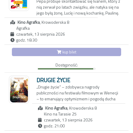
Pepa próbuje skontaktować się Ivanem, który z
nią zerwał po latach związku, ale natyka się na
jego byłą żonę, Lucíę i nową kochankę, Paulinę.
Zdeterminowana, by zostawić przeszłość za
Kino Agrafka
, Krowoderska 8
sobą, chce wynająć apartament w centrum
Agrafka
Madrytu, w którym mieszkali razem.
czwartek, 13 sierpnia 2026
Zrządzeniem losu, to syn Ivana – Carlos i jego
godz. 18:30
narzeczona, Marisa chcą w nim zamieszkać.
Sytuację komplikują okoliczności, w które
kup bilet
wplątała się przyjaciółka Pepy, Candela. Dom
powoli zapełnia się ludźmi, którzy gaszą
Dostępność:
pragnienie kusząco orzeźwiającym gazpacho,
przygotowanym przez Pepę.
DRUGIE ŻYCIE
„Drugie życie” – zdobywca nagrody
publiczności na festiwalu filmowym w Wenecji
– to emanujący optymizmem i pogodą ducha
portret dojrzałej kobiety, w którą wciela się
Kino Agrafka
, Krowoderska 8
Carmen Maura („Kobiety na skraju załamania
Kino na Tarasie 25
nerwowego”, „Volver”).
czwartek, 13 sierpnia 2026
godz. 21:00
María Ángeles od czterdziestu lat mieszka w