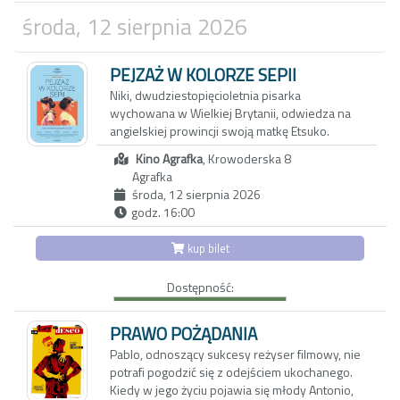
największy wróg, wydaje się być najgorszym
pomysłem na ratunek. Ale być może
środa, 12 sierpnia 2026
najlepszym sposobem na wybrnięcie z
tarapatów są kolejne tarapaty?
PEJZAŻ W KOLORZE SEPII
Niki, dwudziestopięcioletnia pisarka
wychowana w Wielkiej Brytanii, odwiedza na
angielskiej prowincji swoją matkę Etsuko.
Pretekstem jest sprzedaż rodzinnego domu,
Kino Agrafka
, Krowoderska 8
ale za pozornie zwyczajnym spotkaniem kryje
Agrafka
się potrzeba zadania pytań, które przez lata
środa, 12 sierpnia 2026
pozostawały niewypowiedziane. Niki wie
godz. 16:00
niewiele o japońskiej przeszłości matki, o
powojennym Nagasaki, z którego Etsuko
kup bilet
wyjechała do Wielkiej Brytanii, ani o
okolicznościach, w jakich wraz z nią opuściła
Dostępność:
Japonię jej starsza córka Keiko. Wyznania
Etsuko pełne są luk, uników i przemilczeń;
każde wspomnienie może być zarówno
PRAWO POŻĄDANIA
tropem prowadzącym do prawdy, jak i zasłoną
Pablo, odnoszący sukcesy reżyser filmowy, nie
chroniącą przed bolesną pamięcią.
potrafi pogodzić się z odejściem ukochanego.
Kiedy w jego życiu pojawia się młody Antonio,