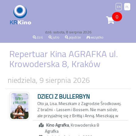
EN
PL
0
dziś: sobota, 8 sierpnia 2026
dziś
jutro
pojutrze
wszystko
Repertuar Kina AGRAFKA ul.
Krowoderska 8, Kraków
niedziela, 9 sierpnia 2026
DZIECI Z BULLERBYN
Oto ja, Lisa. Mieszkam z Zagrodzie Środkowej.
Z braćmi - Lassem i Bossem. Nie mam sióstr,
ale przyjaźnię się z Brittą i Anną. Mieszkają w
Zagrodzie Północnej. Olle mieszka z Zagrodzie
Kino Agrafka
, Krowoderska 8
Południowej z siostrą Kerstin. W Bullerbyn nie
Agrafka
ma więcej dzieci, ale tyle wystarczy. Lisa, Britta,