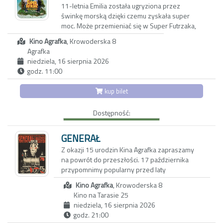
11-letnia Emilia została ugryziona przez
świnkę morską dzięki czemu zyskała super
moc. Może przemieniać się w Super Futrzaka,
którego misją jest ochrona przyrody. Swoje
Kino Agrafka
, Krowoderska 8
siły regeneruje dzięki specjalnej butelce z
Agrafka
napojem. Niestety, wpada ona w niepowołane
niedziela, 16 sierpnia 2026
ręce i jej moce są zagrożone. Emilia będzie
godz. 11:00
musiała nauczyć się sobie radzić bez magii.
Szybko przekona się, że każdy może być
kup bilet
super-bohaterem.
Dostępność:
Kategoria wiekowa: 6+
GENERAŁ
Z okazji 15 urodzin Kina Agrafka zapraszamy
na powrót do przeszłości. 17 października
przypomnimy popularny przed laty
ANTYKWARIAT FILMOWY, czyli pokazy klasyki
Kino Agrafka
, Krowoderska 8
kina niemgo z muzyką na żywo.
Kino na Tarasie 25
W programie arcydzieło kina niemego,
niedziela, 16 sierpnia 2026
najbardziej znany film Bustera Keatona,
godz. 21:00
oprawa muzyczną zapewnią: Piotr Bzowski -