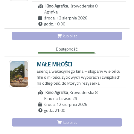
fascynacja szybko przeradza się w obsesję. W
Kino Agrafka
, Krowoderska 8
tym samym czasie Pablo próbuje
Agrafka
uporządkować skomplikowaną relację ze
środa, 12 sierpnia 2026
swoją siostrą Tiną – aktorką samotnie
godz. 18:30
wychowującą córkę. Uczucia, które miały
przynosić ukojenie, prowadzą bohaterów
kup bilet
coraz bliżej zazdrości, przemocy i tragedii.
Dostępność:
MAŁE MIŁOŚCI
Esencja wakacyjnego kina – skąpany w słońcu
film o miłości, życiowych wyborach i związkach
na odległość, do których reżyserka
przewrotnie zalicza także relacje dorosłych
Kino Agrafka
, Krowoderska 8
dzieci ze starzejącymi się rodzicami. Z
Kino na Tarasie 25
lekkością, czułością i humorem opowiada o
środa, 12 sierpnia 2026
wielkich emocjach. Zeskrobuje urazy jak starą
godz. 21:00
farbę ze ścian, a tęsknoty i fantazje puentuje
tanecznymi, popowymi piosenkami.
kup bilet
Często słucha ich na telefonie Teresa (María