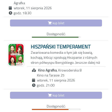
się przecinają, rodzi się między nimi
Agrafka
niebezpieczna więź, w której pożądanie i
wtorek, 11 sierpnia 2026
destrukcja okazują się nierozłączne. Wokół tej
godz. 18:30
relacji Almodóvar buduje gęstą sieć obsesji,
kłamstw i zbrodni, prowadząc bohaterów ku
kup bilet
nieuchronnej katastrofie.
Dostępność:
HISZPAŃSKI TEMPERAMENT
Zwariowana komedia o tym jak się bawią,
kochają, kłócą i spiskują Hiszpanie z różnych
stron półwyspu Iberyjskiego. Jeszcze dalej niż
północ po hiszpańsku! Amaia pochodzi z Kraju
Kino Agrafka
, Krowoderska 8
Basków, nie lubi się stroić, a swoim
Kino na Tarasie 25
temperamentem mogłaby obdzielić połowę
wtorek, 11 sierpnia 2026
Hiszpanii. Właśnie rzucił ją narzeczony, a do
godz. 21:00
miasta przyjeżdża ojciec, by poznać
ukochanego córki. Rodzina dla Baska to rzecz
kup bilet
święta, dlatego dziewczyna decyduje się na
mały przekręt. Poznany na wycieczcie do
Dostępność:
Sewilli Rafa, rodowity Andaluzyjczyk, czyli