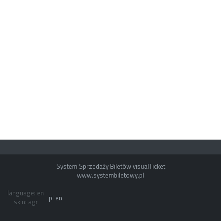
System Sprzedaży Biletów visualTicket
www.systembiletowy.pl
language: en
pl
en
skin: agr