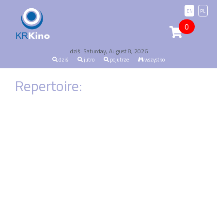
EN
PL
0
dziś: Saturday, August 8, 2026
dziś
jutro
pojutrze
wszystko
Repertoire: