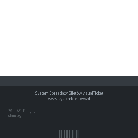
System Sprzedaży Biletów visualTicket
www.systembiletowy.pl
language: pl
pl
en
skin: agr